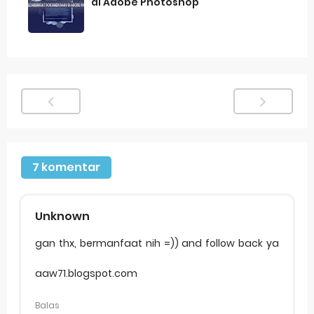
di Adobe Photoshop
7 komentar
Unknown
gan thx, bermanfaat nih =)) and follow back ya
aaw71.blogspot.com
Balas