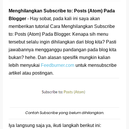
Merdeka Halaman 18
Menghilangkan Subscribe to: Posts (Atom) Pada
Jawaban Bahasa Indonesia Kelas VIII (8) Kurikulum
Blogger
- Hay sobat, pada kali ini saya akan
memberikan tutorial Cara
Menghilangkan Subscribe
Merdeka Halaman 15
to: Posts (Atom) Pada Blogger
. Kenapa sih menu
tersebut selalu ingin dihilangkan dari blog kita? Pasti
Jawaban Bahasa Indonesia Kelas VIII (8) Kurikulum
jawabannya mengganggu pandangan pada blog kita
Merdeka Halaman 7
bukan? hehe. Dan alasan spesifik mungkin kalian
lebih menyukai
Feedburner.com
untuk mensubscribe
Jawaban Bahasa Indonesia Kelas VIII (8) Kurikulum
artikel atau postingan.
Merdeka Halaman 5
Organ Peredaran Darah pada Manusia dan
Fungsinya (BUPENA Halaman 3-5)
Contoh Subscribe yang belum dihilangkan.
Latihan Tema 1 Subtema 1 Kelas 5
Iya langsung saja ya, ikuti langkah berikut ini:
Soal dan Kunci Jawaban PAT PJOK Kelas 1