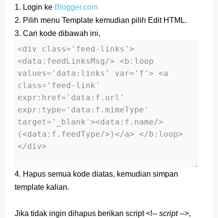
1. Login ke
Blogger.com
Soal dan Kunci Jawaban PAT Bahasa Indonesia
2. Pilih menu Template kemudian pilih Edit HTML.
3. Cari kode dibawah ini,
Kelas 4
Soal dan Jawaban PLBJ Kelas 1 (Keamanan
Pengguna Jalan Raya)
Soal dan Jawaban Matematika (ESPS) Kelas 4
Halaman 146
Belajar Dari Rumah Kelas 1 (Selasa, 25 Mei 2021)
Jawaban BUPENA 4D Kelas 4 Halaman 140
4. Hapus semua kode diatas, kemudian simpan
Jawaban BUPENA 4D Kelas 4 Halaman 110
template kalian.
Jawaban ESPS (Matematika) Kelas 4 Halaman 171
Jika tidak ingin dihapus berikan script <!--
script
-->,