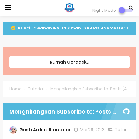
Night Mode
Kunci Jawaban IPA Halaman 16 Kelas 9 Semester 1
Kunci Jawaban IPA Halaman 8 Kelas 9 Semester 1
Lagu Lenggang Kangkung Kelas 2
Rumah Cerdasku
Latihan PLBJ Kelas 2 Tentang Keragaman Minuman
Khas Betawi
Home
Tutorial
Menghilangkan Subscribe to: Posts (Atom) Pada Blogger
Soal Latihan Matematika Kelas 9
Soal Latihan Bahasa Inggris Kelas 8 Semester 2
Menghilangkan Subscribe to: Posts (Atom) Pada Blogger
(Genap)
Gusti Ardias Riantono
Mei 29, 2013
Tutorial
Jawaban Bahasa Indonesia Kelas VIII (8) Kurikulum