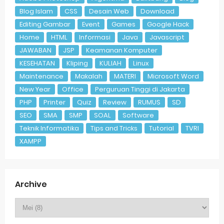
Blog Islam
CSS
Desain Web
Download
Editing Gambar
Event
Games
Google Hack
Home
HTML
Informasi
Java
Javascript
JAWABAN
JSP
Keamanan Komputer
KESEHATAN
Kliping
KULIAH
Linux
Maintenance
Makalah
MATERI
Microsoft Word
New Year
Office
Perguruan Tinggi di Jakarta
PHP
Printer
Quiz
Review
RUMUS
SD
SEO
SMA
SMP
SOAL
Software
Teknik Informatika
Tips and Tricks
Tutorial
TVRI
XAMPP
Archive