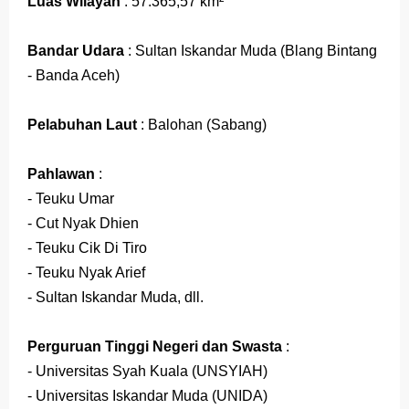
Luas Wilayah
: 57.365,57 km²
Jawaban BUPENA 4D Kelas 4 Halaman 110
Jawaban ESPS (Matematika) Kelas 4 Halaman 171
Bandar Udara
: Sultan Iskandar Muda (Blang Bintang
- Banda Aceh)
Jawaban ESPS (Matematika) Kelas 4 Halaman 169
Belajar Dari Rumah Kelas 4 (Selasa, 25 Mei 2021)
Pelabuhan Laut
: Balohan (Sabang)
Ulangan Harian PKn Kelas 7 Semester 2
Pahlawan
:
Kunci Jawaban IPS Halaman 4 Kelas 8 Semester 1
- Teuku Umar
- Cut Nyak Dhien
Minggu, 9 Agustus
- Teuku Cik Di Tiro
- Teuku Nyak Arief
- Sultan Iskandar Muda, dll.
Perguruan Tinggi Negeri dan Swasta
:
- Universitas Syah Kuala (UNSYIAH)
- Universitas Iskandar Muda (UNIDA)