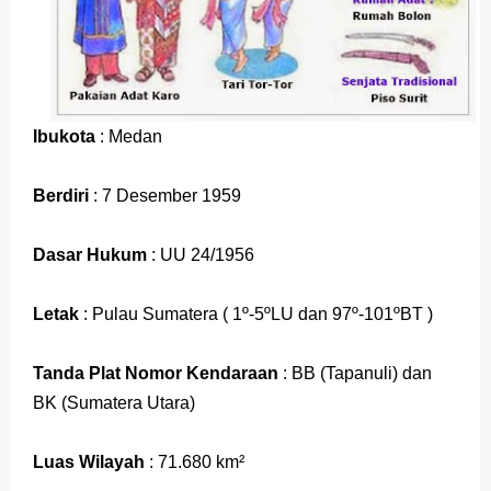
Ibukota
: Medan
Berdiri
: 7 Desember 1959
Dasar Hukum
: UU 24/1956
Letak
: Pulau Sumatera ( 1º-5ºLU dan 97º-101ºBT )
Tanda Plat Nomor Kendaraan
: BB (Tapanuli) dan
BK (Sumatera Utara)
Luas Wilayah
: 71.680 km²