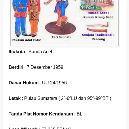
Latihan Tema 1 Subtema 1 Kelas 5
Soal dan Kunci Jawaban PAT PJOK Kelas 1
Soal dan Kunci Jawaban PAT Bahasa Indonesia
Kelas 4
Ibukota
: Banda Aceh
Soal dan Jawaban PLBJ Kelas 1 (Keamanan
Berdiri
: 7 Desember 1959
Pengguna Jalan Raya)
Soal dan Jawaban Matematika (ESPS) Kelas 4
Dasar Hukum
: UU 24/1956
Halaman 146
Letak
: Pulau Sumatera ( 2º-6ºLU dan 95º-99ºBT )
Belajar Dari Rumah Kelas 1 (Selasa, 25 Mei 2021)
Tanda Plat Nomor Kendaraan
: BL
Jawaban BUPENA 4D Kelas 4 Halaman 140