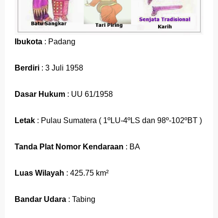
Ibukota
: Padang
Berdiri
: 3 Juli 1958
Dasar Hukum
: UU 61/1958
Letak
: Pulau Sumatera ( 1ºLU-4ºLS dan 98º-102ºBT )
Tanda Plat Nomor Kendaraan
: BA
Luas Wilayah
: 425.75 km²
Bandar Udara
: Tabing