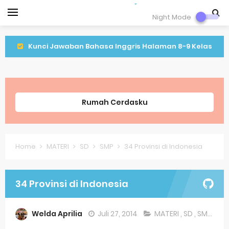
Night Mode
Kunci Jawaban Bahasa Inggris Halaman 8-9 Kelas
9 Semeter 1
Kunci Jawaban IPA Halaman 16 Kelas 9 Semester 1
Rumah Cerdasku
Kunci Jawaban IPA Halaman 8 Kelas 9 Semester 1
Lagu Lenggang Kangkung Kelas 2
Home
MATERI
SD
SMP
34 Provinsi di Indonesia
Latihan PLBJ Kelas 2 Tentang Keragaman Minuman
Khas Betawi
34 Provinsi di Indonesia
Soal Latihan Matematika Kelas 9
Welda Aprilia
Juli 27, 2014
MATERI
,
SD
,
SMP
Soal Latihan Bahasa Inggris Kelas 8 Semester 2