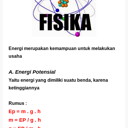
Latihan Tema 1 Subtema 1 Kelas 5
Soal dan Kunci Jawaban PAT PJOK Kelas 1
Soal dan Kunci Jawaban PAT Bahasa Indonesia
Kelas 4
Energi merupakan kemampuan untuk melakukan
usaha
Soal dan Jawaban PLBJ Kelas 1 (Keamanan
Pengguna Jalan Raya)
A. Energi Potensial
Yaitu energi yang dimiliki suatu benda, karena
Soal dan Jawaban Matematika (ESPS) Kelas 4
ketinggiannya
Halaman 146
Rumus :
Belajar Dari Rumah Kelas 1 (Selasa, 25 Mei 2021)
Ep = m . g . h
Jawaban BUPENA 4D Kelas 4 Halaman 140
m = EP / g . h