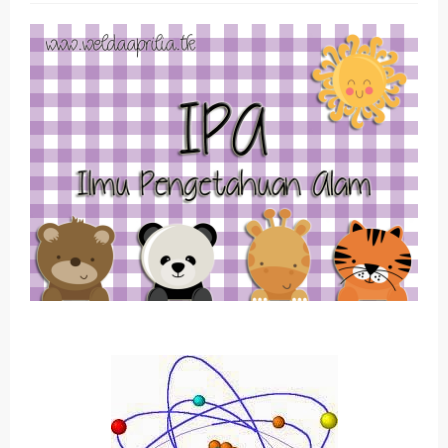
(Genap)
Jawaban Bahasa Indonesia Kelas VIII (8) Kurikulum
Merdeka Halaman 18
Jawaban Bahasa Indonesia Kelas VIII (8) Kurikulum
Merdeka Halaman 15
Jawaban Bahasa Indonesia Kelas VIII (8) Kurikulum
Merdeka Halaman 7
Jawaban Bahasa Indonesia Kelas VIII (8) Kurikulum
Merdeka Halaman 5
Organ Peredaran Darah pada Manusia dan
Fungsinya (BUPENA Halaman 3-5)