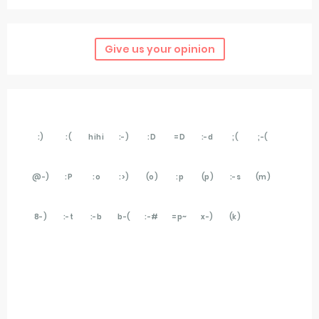
Give us your opinion
:)
:(
hihi
:-)
:D
=D
:-d
;(
;-(
@-)
:P
:o
:>)
(o)
:p
(p)
:-s
(m)
8-)
:-t
:-b
b-(
:-#
=p~
x-)
(k)