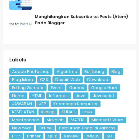
Menghilangkan Subscribe to: Posts (Atom)
Pada Blogger
Labels
Adobe Photoshop
Algoritma
Balitbang
Blog
Blog Islam
CSS
Desain Web
Download
Editing Gambar
Event
Games
Google Hack
Home
HTML
Informasi
Java
Javascript
JAWABAN
JSP
Keamanan Komputer
KESEHATAN
Kliping
KULIAH
Linux
Maintenance
Makalah
MATERI
Microsoft Word
New Year
Office
Perguruan Tinggi di Jakarta
PHP
Printer
Quiz
Review
RUMUS
SD