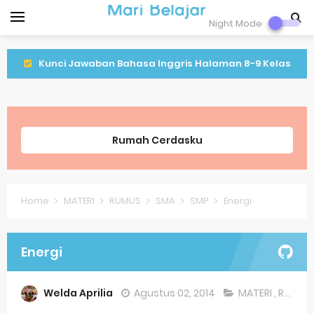
Night Mode
Kunci Jawaban Bahasa Inggris Halaman 8-9 Kelas
9 Semeter 1
Kunci Jawaban IPA Halaman 16 Kelas 9 Semester 1
Rumah Cerdasku
Kunci Jawaban IPA Halaman 8 Kelas 9 Semester 1
Lagu Lenggang Kangkung Kelas 2
Home
MATERI
RUMUS
SMA
SMP
Energi
Latihan PLBJ Kelas 2 Tentang Keragaman Minuman
Khas Betawi
Energi
Soal Latihan Matematika Kelas 9
Welda Aprilia
Agustus 02, 2014
MATERI
,
RUMUS
Soal Latihan Bahasa Inggris Kelas 8 Semester 2