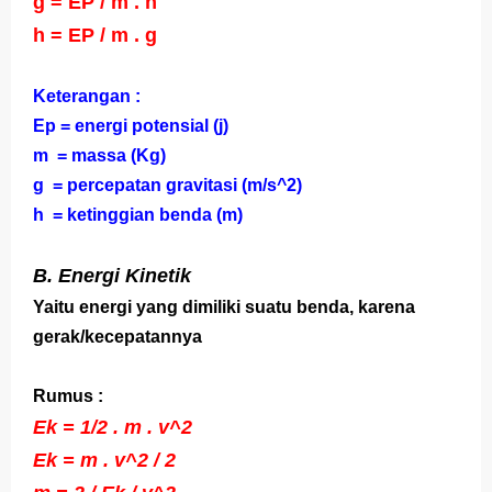
g = EP / m . h
Jawaban BUPENA 4D Kelas 4 Halaman 110
h = EP / m . g
Jawaban ESPS (Matematika) Kelas 4 Halaman 171
Keterangan :
Jawaban ESPS (Matematika) Kelas 4 Halaman 169
Ep = energi potensial (j)
Belajar Dari Rumah Kelas 4 (Selasa, 25 Mei 2021)
m = massa (Kg)
g = percepatan gravitasi (m/s^2)
Ulangan Harian PKn Kelas 7 Semester 2
h = ketinggian benda (m)
Kunci Jawaban IPS Halaman 4 Kelas 8 Semester 1
B. Energi Kinetik
Sabtu, 8 Agustus
Yaitu energi yang dimiliki suatu benda, karena
gerak/kecepatannya
Rumus :
Ek = 1/2 . m . v^2
Ek = m . v^2 / 2