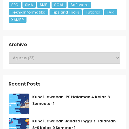
SEO
SMA
SMP
SOAL
Software
Teknik Informatika
Tips and Tricks
Tutorial
TVRI
XAMPP
Archive
Recent Posts
Kunci Jawaban IPS Halaman 4 Kelas 8
Semester 1
Kunci Jawaban Bahasa Inggris Halaman
8-9 Kelas 9 Semeter 1