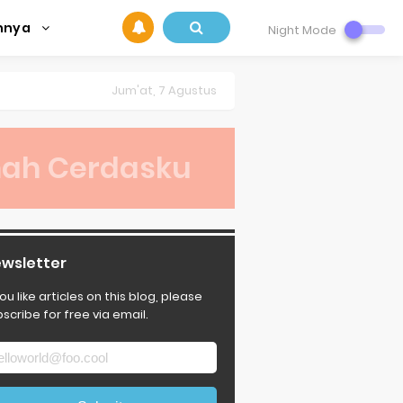
innya
Night Mode
Jum'at, 7 Agustus
ah Cerdasku
wsletter
you like articles on this blog, please
scribe for free via email.