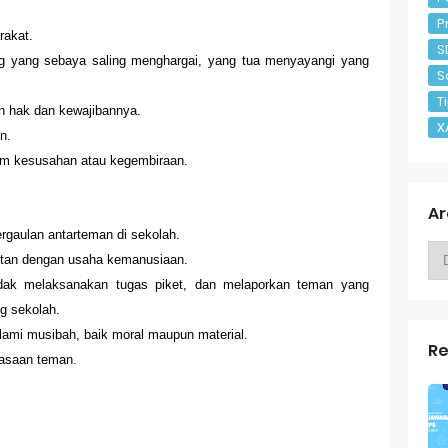
P
rakat.
S
g yang sebaya saling menghargai, yang tua menyayangi yang
S
T
n hak dan kewajibannya.
X
n.
m kesusahan atau kegembiraan.
Ar
rgaulan antarteman di sekolah.
itan dengan usaha kemanusiaan.
dak melaksanakan tugas piket, dan melaporkan teman yang
g sekolah.
mi musibah, baik moral maupun material.
Re
rasaan teman.
.