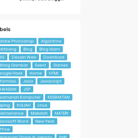
bels
dobe Photoshop
Algoritma
alitbang
Blog
Blog Islam
SS
Desain Web
Download
diting Gambar
Event
Games
oogle Hack
Home
HTML
nformasi
Java
Javascript
AWABAN
JSP
eamanan Komputer
KESEHATAN
liping
KULIAH
Linux
aintenance
Makalah
MATERI
icrosoft Word
New Year
ffice
erguruan Tinggi di Jakarta
PHP