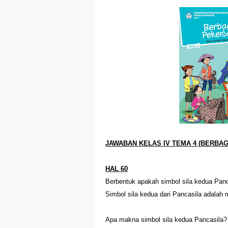
Jawaban Bahasa In
Jawaban Bahasa In
Organ Peredaran 
Latihan Tema 1 Su
Soal dan Kunci Ja
Soal dan Kunci Ja
Soal dan Jawaban
JAWABAN KELAS IV TEMA 4 (BERBA
Soal dan Jawaban
HAL 60
Berbentuk apakah simbol sila kedua Panc
Belajar Dari Rumah
Simbol sila kedua dari Pancasila adalah m
Jawaban BUPENA 4
Apa makna simbol sila kedua Pancasila?