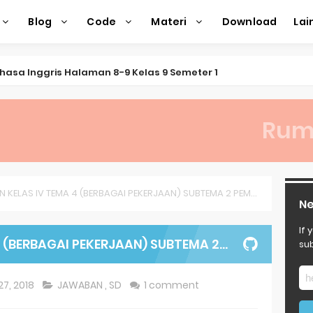
Blog
Code
Materi
Download
La
asa Inggris Halaman 8-9 Kelas 9 Semeter 1
 Halaman 16 Kelas 9 Semester 1
Rum
 Halaman 8 Kelas 9 Semester 1
ngkung Kelas 2
as 2 Tentang Keragaman Minuman Khas Betawi
ELAS IV TEMA 4 (BERBAGAI PEKERJAAN) SUBTEMA 2 PEMBELAJARAN 2
Ne
matika Kelas 9
If 
AGAI PEKERJAAN) SUBTEMA 2 PEMBELAJARAN 2
sub
sa Inggris Kelas 8 Semester 2 (Genap)
donesia Kelas VIII (8) Kurikulum Merdeka Halaman 18
7, 2018
JAWABAN
,
SD
1 comment
donesia Kelas VIII (8) Kurikulum Merdeka Halaman 15