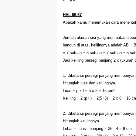
HAL 66-67
Apakah kamu menemukan cara menentukan
Jumlah ukuran sisi yang membatasi sebua
bangun di atas, kelilingnya adalah AB +
= 7 satuan + 5 satuan + 7 satuan + 5 sat
Jadi keliling persegi panjang 2 x (ukuran 
1. Diketahui persegi panjang mempunyai 
Hitunglah luas dan kelilingnya.
Luas = p x l = 5 x 3 = 15 cm²
Keliling = 2 (p+l) = 2(5+3) = 2 x 8 = 16 c
2. Diketahui persegi panjang mempunyai 
Hitunglah kelilingnya.
Lebar = Luas : panjang = 36 : 4 = 9 cm