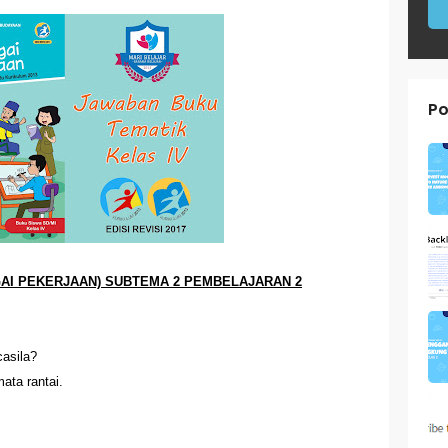
donesia Kelas VIII (8) Kurikulum Merdeka Halaman 7
donesia Kelas VIII (8) Kurikulum Merdeka Halaman 5
Po
Darah pada Manusia dan Fungsinya (BUPENA Halaman 3-5)
btema 1 Kelas 5
waban PAT PJOK Kelas 1
waban PAT Bahasa Indonesia Kelas 4
 PLBJ Kelas 1 (Keamanan Pengguna Jalan Raya)
GAI PEKERJAAN) SUBTEMA 2 PEMBELAJARAN 2
 Matematika (ESPS) Kelas 4 Halaman 146
asila?
 Kelas 1 (Selasa, 25 Mei 2021)
ata rantai.
D Kelas 4 Halaman 140