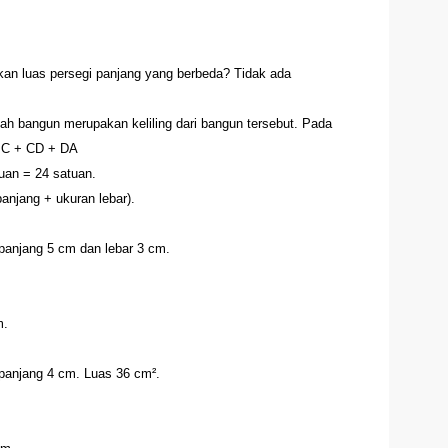
 luas persegi panjang yang berbeda? Tidak ada
h bangun merupakan keliling dari bangun tersebut. Pada
 BC + CD + DA
uan = 24 satuan.
panjang + ukuran lebar).
panjang 5 cm dan lebar 3 cm.
m.
panjang 4 cm. Luas 36 cm².