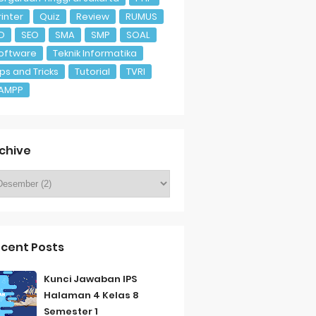
rinter
Quiz
Review
RUMUS
D
SEO
SMA
SMP
SOAL
oftware
Teknik Informatika
ips and Tricks
Tutorial
TVRI
AMPP
chive
cent Posts
Kunci Jawaban IPS
Halaman 4 Kelas 8
Semester 1