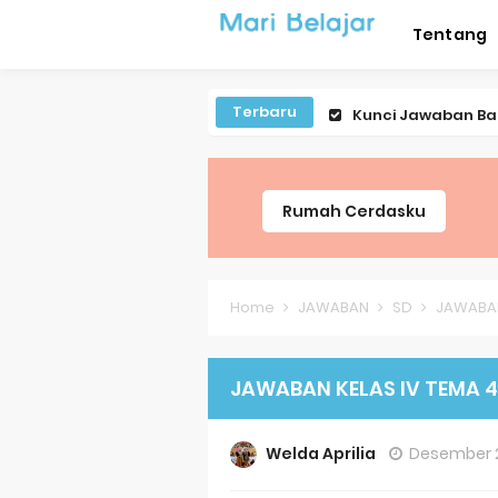
Tentang
Terbaru
Kunci Jawaban Bah
Kunci Jawaban IPA
Kunci Jawaban IPA
Rumah Cerdasku
Lagu Lenggang Ka
Latihan PLBJ Kel
Home
JAWABAN
SD
JAWABAN K
Soal Latihan Mate
JAWABAN KELAS IV TEMA 4 (BERB
Soal Latihan Baha
Jawaban Bahasa In
Welda Aprilia
Desember 2
Jawaban Bahasa In