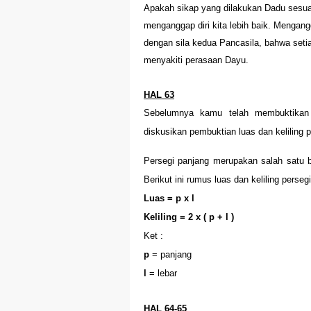
Apakah sikap yang dilakukan Dadu sesuai
menganggap diri kita lebih baik. Mengang
dengan sila kedua Pancasila, bahwa seti
menyakiti perasaan Dayu.
HAL 63
Sebelumnya kamu telah membuktikan 
diskusikan pembuktian luas dan keliling p
Persegi panjang merupakan salah satu 
Berikut ini rumus luas dan keliling perseg
Luas = p x l
Keliling = 2 x ( p + l )
Ket :
p
= panjang
l
= lebar
HAL 64-65