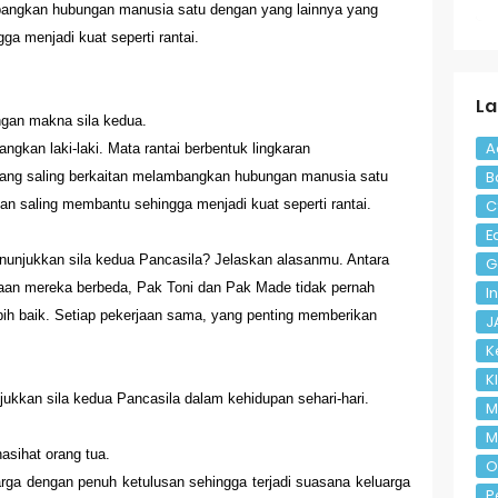
D Kelas 4 Halaman 110
mbangkan hubungan manusia satu dengan yang lainnya yang
ga menjadi kuat seperti rantai.
tematika) Kelas 4 Halaman 171
tematika) Kelas 4 Halaman 169
La
ngan makna sila kedua.
 Kelas 4 (Selasa, 25 Mei 2021)
A
gkan laki-laki. Mata rantai berbentuk lingkaran
B
ang saling berkaitan melambangkan hubungan manusia satu
n Kelas 7 Semester 2
C
an saling membantu sehingga menjadi kuat seperti rantai.
E
 Halaman 4 Kelas 8 Semester 1
unjukkan sila kedua Pancasila? Jelaskan alasanmu. Antara
G
aan mereka berbeda, Pak Toni dan Pak Made tidak pernah
I
ih baik. Setiap pekerjaan sama, yang penting memberikan
J
K
K
jukkan sila kedua Pancasila dalam kehidupan sehari-hari.
M
M
asihat orang tua.
O
luarga dengan penuh ketulusan sehingga terjadi suasana keluarga
P