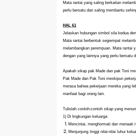
Jawaban BUPENA 4
Mata rantai yang saling berkaitan mela
perlu bersatu dan saling membantu sehing
Jawaban ESPS (Ma
HAL 61
Jawaban ESPS (Ma
Jelaskan hubungan simbol sila kedua de
Belajar Dari Rumah
Mata rantai berbentuk segiempat melamban
melambangkan perempuan. Mata rantai y
Ulangan Harian PK
dengan yang lainnya yang perlu bersatu d
Kunci Jawaban IPS
Apakah sikap pak Made dan pak Toni men
Pak Made dan Pak Toni meskipun pekerj
merasa bahwa pekerjaan mereka yang leb
manfaat bagi orang lain.
Tulislah contoh-contoh sikap yang menun
1) Di lingkungan keluarga:
Mencintai, menghormati dan menaati n
Menjunjung tinggi nilai-nilai luhur ke