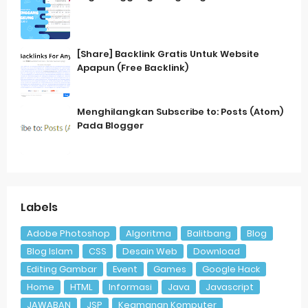
[Share] Backlink Gratis Untuk Website
Apapun (Free Backlink)
Menghilangkan Subscribe to: Posts (Atom)
Pada Blogger
Labels
Adobe Photoshop
Algoritma
Balitbang
Blog
Blog Islam
CSS
Desain Web
Download
Editing Gambar
Event
Games
Google Hack
Home
HTML
Informasi
Java
Javascript
JAWABAN
JSP
Keamanan Komputer