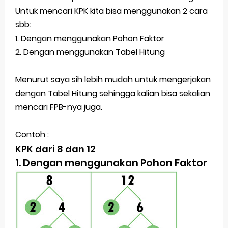
Untuk mencari KPK kita bisa menggunakan 2 cara
Jawaban ESPS (Matematika) Kelas 4 Halaman 169
sbb:
1. Dengan menggunakan Pohon Faktor
Belajar Dari Rumah Kelas 4 (Selasa, 25 Mei 2021)
2. Dengan menggunakan Tabel Hitung
Ulangan Harian PKn Kelas 7 Semester 2
Menurut saya sih lebih mudah untuk mengerjakan
Kunci Jawaban IPS Halaman 4 Kelas 8 Semester 1
dengan Tabel Hitung sehingga kalian bisa sekalian
Kunci Jawaban Bahasa Inggris Halaman 8-9 Kelas
mencari FPB-nya juga.
9 Semeter 1
Contoh :
Kunci Jawaban IPA Halaman 16 Kelas 9 Semester 1
KPK dari 8 dan 12
1. Dengan menggunakan Pohon Faktor
Kunci Jawaban IPA Halaman 8 Kelas 9 Semester 1
Lagu Lenggang Kangkung Kelas 2
Latihan PLBJ Kelas 2 Tentang Keragaman Minuman