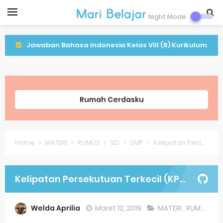
Night Mode
Jawaban Bahasa Indonesia Kelas VIII (8) Kurikulum
Merdeka Halaman 15
Jawaban Bahasa Indonesia Kelas VIII (8) Kurikulum
Rumah Cerdasku
Merdeka Halaman 7
Jawaban Bahasa Indonesia Kelas VIII (8) Kurikulum
Home
MATERI
RUMUS
SD
SMP
Kelipatan Persekutuan Terkecil (KPK)
Merdeka Halaman 5
Organ Peredaran Darah pada Manusia dan
Kelipatan Persekutuan Terkecil (KPK)
Fungsinya (BUPENA Halaman 3-5)
Welda Aprilia
Maret 12, 2019
MATERI
,
RUMUS
,
S
Latihan Tema 1 Subtema 1 Kelas 5