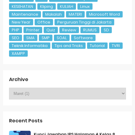
KESEHATAN
Kliping
KULIAH
Linux
Maintenance
Makalah
MATERI
Microsoft Word
New Year
Office
Perguruan Tinggi di Jakarta
PHP
Printer
Quiz
Review
RUMUS
SD
SEO
SMA
SMP
SOAL
Software
Teknik Informatika
Tips and Tricks
Tutorial
TVRI
XAMPP
Archive
Recent Posts
Kunci Jawaban IPS Halaman 4 Kelas 8