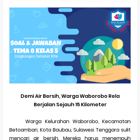
(Genap)
Jawaban Bahasa Indonesia Kelas VIII (8) Kurikulum
Merdeka Halaman 18
Jawaban Bahasa Indonesia Kelas VIII (8) Kurikulum
Merdeka Halaman 15
Jawaban Bahasa Indonesia Kelas VIII (8) Kurikulum
Merdeka Halaman 7
Demi Air Bersih, Warga Waborobo Rela
Jawaban Bahasa Indonesia Kelas VIII (8) Kurikulum
Berjalan Sejauh 15 Kilometer
Merdeka Halaman 5
Warga Kelurahan Waborobo, Kecamatan
Organ Peredaran Darah pada Manusia dan
Betoambari, Kota Baubau, Sulawesi Tenggara sulit
Fungsinya (BUPENA Halaman 3-5)
mencari air bersih. Mereka harus menempuh