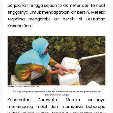
perjalanan hingga sejauh 15 kilometer dari tempat
Latihan Tema 1 Subtema 1 Kelas 5
tinggalnya untuk mendapatkan air bersih. Mereka
terpaksa mengambil air bersih di Kelurahan
Soal dan Kunci Jawaban PAT PJOK Kelas 1
Kaisabu Baru,
Soal dan Kunci Jawaban PAT Bahasa Indonesia
Kelas 4
Soal dan Jawaban PLBJ Kelas 1 (Keamanan
Pengguna Jalan Raya)
Soal dan Jawaban Matematika (ESPS) Kelas 4
Halaman 146
Belajar Dari Rumah Kelas 1 (Selasa, 25 Mei 2021)
Kecamatan Sorawolio. Mereka biasanya
Jawaban BUPENA 4D Kelas 4 Halaman 140
menumpang mobil dan membawa beberapa