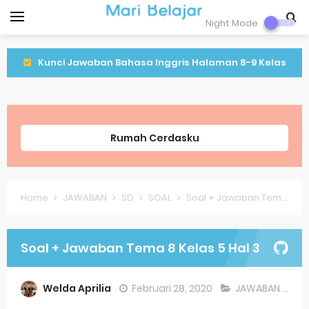
Night Mode
Kunci Jawaban Bahasa Inggris Halaman 8-9 Kelas
9 Semeter 1
Kunci Jawaban IPA Halaman 16 Kelas 9 Semester 1
Rumah Cerdasku
Kunci Jawaban IPA Halaman 8 Kelas 9 Semester 1
Lagu Lenggang Kangkung Kelas 2
Home
JAWABAN
SD
SOAL
Soal + Jawaban Tema 8 Kelas 5 Hal 3
Latihan PLBJ Kelas 2 Tentang Keragaman Minuman
Khas Betawi
Soal + Jawaban Tema 8 Kelas 5 Hal 3
Soal Latihan Matematika Kelas 9
Welda Aprilia
Februari 28, 2020
JAWABAN
,
SD
,
Soal Latihan Bahasa Inggris Kelas 8 Semester 2