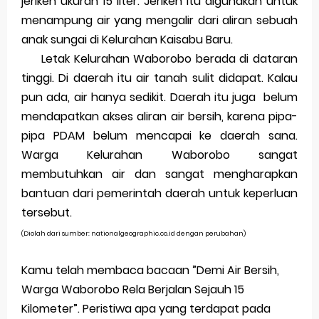
jeriken ukuran 15 liter. Jeriken itu digunakan untuk
Jawaban BUPENA 4D Kelas 4 Halaman 110
menampung air yang mengalir dari aliran sebuah
Jawaban ESPS (Matematika) Kelas 4 Halaman 171
anak sungai di Kelurahan Kaisabu Baru.
Letak Kelurahan Waborobo berada di dataran
Jawaban ESPS (Matematika) Kelas 4 Halaman 169
tinggi. Di daerah itu air tanah sulit didapat. Kalau
Belajar Dari Rumah Kelas 4 (Selasa, 25 Mei 2021)
pun ada, air hanya sedikit. Daerah itu juga belum
mendapatkan akses aliran air bersih, karena pipa-
Ulangan Harian PKn Kelas 7 Semester 2
pipa PDAM belum mencapai ke daerah sana.
Warga Kelurahan Waborobo sangat
Kunci Jawaban IPS Halaman 4 Kelas 8 Semester 1
membutuhkan air dan sangat mengharapkan
Jum'at, 7 Agustus
bantuan dari pemerintah daerah untuk keperluan
tersebut.
(Diolah dari sumber: nationalgeographic.co.id dengan perubahan)
Kamu telah membaca bacaan ”Demi Air Bersih,
Warga Waborobo Rela Berjalan Sejauh 15
Kilometer”. Peristiwa apa yang terdapat pada