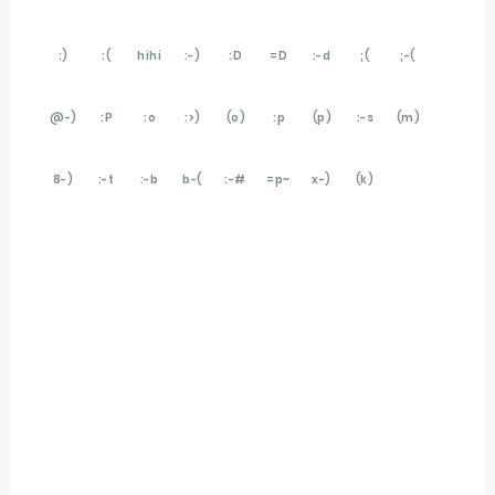
:)
:(
hihi
:-)
:D
=D
:-d
;(
;-(
@-)
:P
:o
:>)
(o)
:p
(p)
:-s
(m)
8-)
:-t
:-b
b-(
:-#
=p~
x-)
(k)