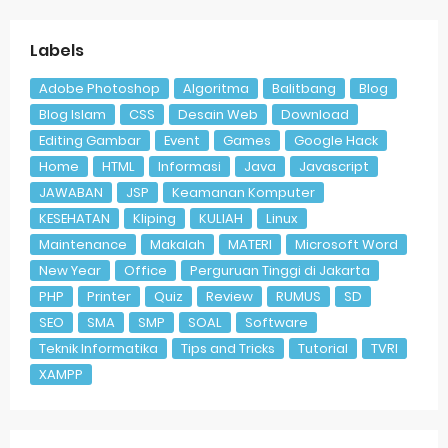
Labels
Adobe Photoshop
Algoritma
Balitbang
Blog
Blog Islam
CSS
Desain Web
Download
Editing Gambar
Event
Games
Google Hack
Home
HTML
Informasi
Java
Javascript
JAWABAN
JSP
Keamanan Komputer
KESEHATAN
Kliping
KULIAH
Linux
Maintenance
Makalah
MATERI
Microsoft Word
New Year
Office
Perguruan Tinggi di Jakarta
PHP
Printer
Quiz
Review
RUMUS
SD
SEO
SMA
SMP
SOAL
Software
Teknik Informatika
Tips and Tricks
Tutorial
TVRI
XAMPP