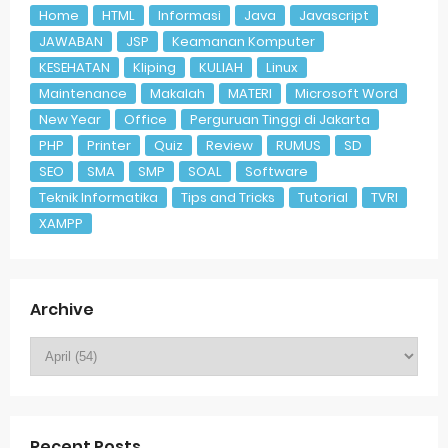
Home
HTML
Informasi
Java
Javascript
JAWABAN
JSP
Keamanan Komputer
KESEHATAN
Kliping
KULIAH
Linux
Maintenance
Makalah
MATERI
Microsoft Word
New Year
Office
Perguruan Tinggi di Jakarta
PHP
Printer
Quiz
Review
RUMUS
SD
SEO
SMA
SMP
SOAL
Software
Teknik Informatika
Tips and Tricks
Tutorial
TVRI
XAMPP
Archive
Recent Posts