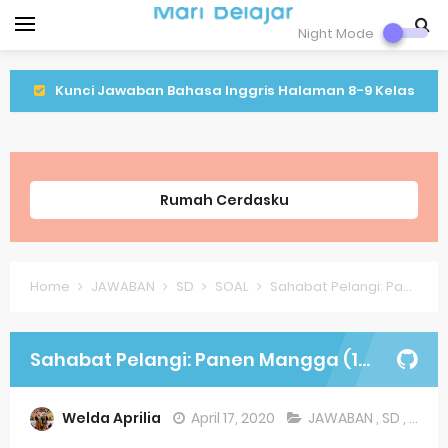
Night Mode
Kunci Jawaban Bahasa Inggris Halaman 8-9 Kelas
9 Semeter 1
Kunci Jawaban IPA Halaman 16 Kelas 9 Semester 1
Rumah Cerdasku
Kunci Jawaban IPA Halaman 8 Kelas 9 Semester 1
Lagu Lenggang Kangkung Kelas 2
Home
JAWABAN
SD
SOAL
Sahabat Pelangi: Panen Mangga (17 April 2020)
Latihan PLBJ Kelas 2 Tentang Keragaman Minuman
Khas Betawi
Sahabat Pelangi: Panen Mangga (17 April 2020)
Soal Latihan Matematika Kelas 9
Welda Aprilia
April 17, 2020
JAWABAN
,
SD
,
SOAL
Soal Latihan Bahasa Inggris Kelas 8 Semester 2