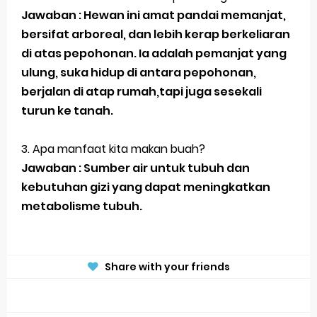
Jawaban : Hewan ini amat pandai memanjat,
Latihan Tema 1 Subtema 1 Kelas 5
bersifat arboreal, dan lebih kerap berkeliaran
di atas pepohonan. Ia adalah pemanjat yang
Soal dan Kunci Jawaban PAT PJOK Kelas 1
ulung, suka hidup di antara pepohonan,
Soal dan Kunci Jawaban PAT Bahasa Indonesia
berjalan di atap rumah,tapi juga sesekali
turun ke tanah.
Kelas 4
Soal dan Jawaban PLBJ Kelas 1 (Keamanan
3. Apa manfaat kita makan buah?
Jawaban : Sumber air untuk tubuh dan
Pengguna Jalan Raya)
kebutuhan gizi yang dapat meningkatkan
Soal dan Jawaban Matematika (ESPS) Kelas 4
metabolisme tubuh.
Halaman 146
Belajar Dari Rumah Kelas 1 (Selasa, 25 Mei 2021)
Share with your friends
Jawaban BUPENA 4D Kelas 4 Halaman 140