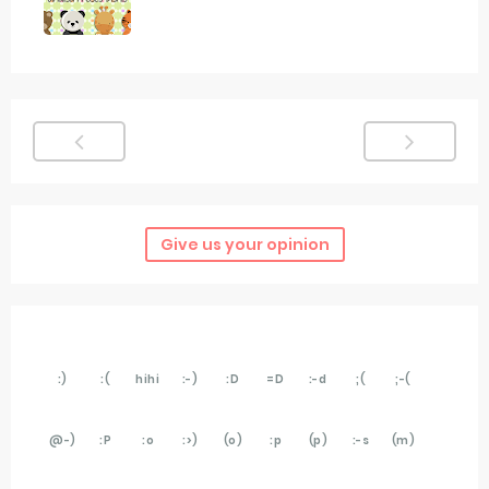
Give us your opinion
:)
:(
hihi
:-)
:D
=D
:-d
;(
;-(
@-)
:P
:o
:>)
(o)
:p
(p)
:-s
(m)