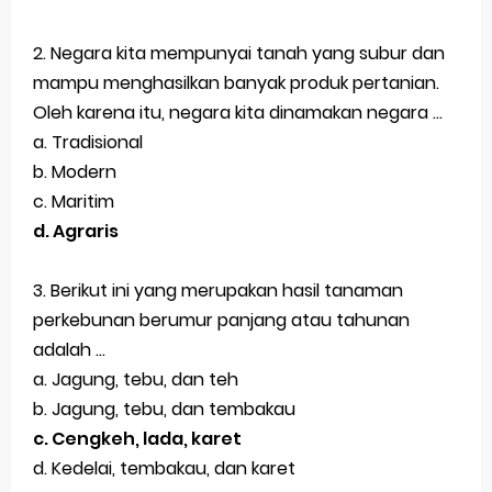
Latihan Tema 1 Subtema 1 Kelas 5
2. Negara kita mempunyai tanah yang subur dan
mampu menghasilkan banyak produk pertanian.
Soal dan Kunci Jawaban PAT PJOK Kelas 1
Oleh karena itu, negara kita dinamakan negara ...
Soal dan Kunci Jawaban PAT Bahasa Indonesia
a. Tradisional
b. Modern
Kelas 4
c. Maritim
Soal dan Jawaban PLBJ Kelas 1 (Keamanan
d. Agraris
Pengguna Jalan Raya)
3. Berikut ini yang merupakan hasil tanaman
Soal dan Jawaban Matematika (ESPS) Kelas 4
perkebunan berumur panjang atau tahunan
adalah ...
Halaman 146
a. Jagung, tebu, dan teh
Belajar Dari Rumah Kelas 1 (Selasa, 25 Mei 2021)
b. Jagung, tebu, dan tembakau
c. Cengkeh, lada, karet
Jawaban BUPENA 4D Kelas 4 Halaman 140
d. Kedelai, tembakau, dan karet