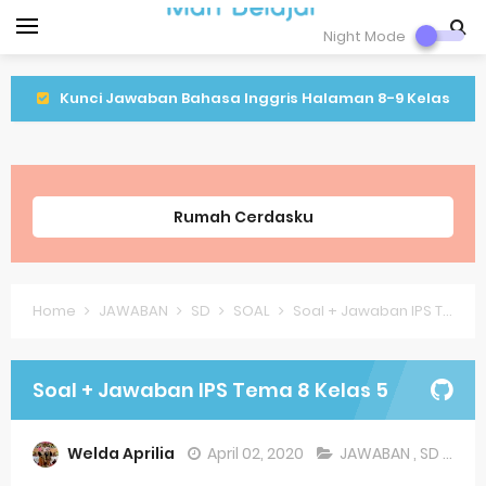
Night Mode
Kunci Jawaban Bahasa Inggris Halaman 8-9 Kelas
9 Semeter 1
Kunci Jawaban IPA Halaman 16 Kelas 9 Semester 1
Rumah Cerdasku
Kunci Jawaban IPA Halaman 8 Kelas 9 Semester 1
Lagu Lenggang Kangkung Kelas 2
Home
JAWABAN
SD
SOAL
Soal + Jawaban IPS Tema 8 Kelas 5
Latihan PLBJ Kelas 2 Tentang Keragaman Minuman
Khas Betawi
Soal + Jawaban IPS Tema 8 Kelas 5
Soal Latihan Matematika Kelas 9
Welda Aprilia
April 02, 2020
JAWABAN
,
SD
,
SOA
Soal Latihan Bahasa Inggris Kelas 8 Semester 2