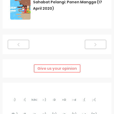
Sahabat Pelangi: Panen Mangga (17
April 2020)
Give us your opinion
:)
:(
hihi
:-)
:D
=D
:-d
;(
;-(