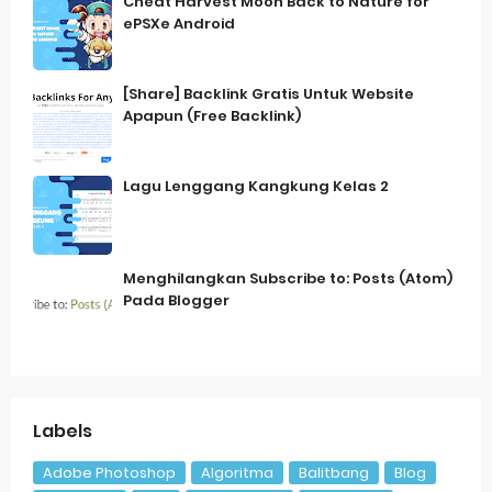
Cheat Harvest Moon Back to Nature for
ePSXe Android
[Share] Backlink Gratis Untuk Website
Apapun (Free Backlink)
Lagu Lenggang Kangkung Kelas 2
Menghilangkan Subscribe to: Posts (Atom)
Pada Blogger
Labels
Adobe Photoshop
Algoritma
Balitbang
Blog