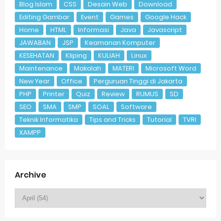
Blog Islam
CSS
Desain Web
Download
Editing Gambar
Event
Games
Google Hack
Home
HTML
Informasi
Java
Javascript
JAWABAN
JSP
Keamanan Komputer
KESEHATAN
Kliping
KULIAH
Linux
Maintenance
Makalah
MATERI
Microsoft Word
New Year
Office
Perguruan Tinggi di Jakarta
PHP
Printer
Quiz
Review
RUMUS
SD
SEO
SMA
SMP
SOAL
Software
Teknik Informatika
Tips and Tricks
Tutorial
TVRI
XAMPP
Archive