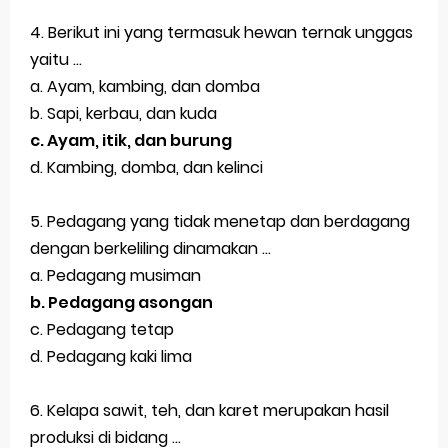
Jawaban BUPENA 4D Kelas 4 Halaman 110
4. Berikut ini yang termasuk hewan ternak unggas
Jawaban ESPS (Matematika) Kelas 4 Halaman 171
yaitu ...
a. Ayam, kambing, dan domba
Jawaban ESPS (Matematika) Kelas 4 Halaman 169
b. Sapi, kerbau, dan kuda
Belajar Dari Rumah Kelas 4 (Selasa, 25 Mei 2021)
c. Ayam, itik, dan burung
d. Kambing, domba, dan kelinci
Ulangan Harian PKn Kelas 7 Semester 2
Kunci Jawaban IPS Halaman 4 Kelas 8 Semester 1
5. Pedagang yang tidak menetap dan berdagang
dengan berkeliling dinamakan ...
Jum'at, 7 Agustus
a. Pedagang musiman
b. Pedagang asongan
c. Pedagang tetap
d. Pedagang kaki lima
6. Kelapa sawit, teh, dan karet merupakan hasil
produksi di bidang ...