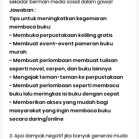
sekadar bermain media sosial dalam gawai!
Jawaban BUPENA 4D Kelas 4 Halaman 110
Jawaban :
Jawaban ESPS (Matematika) Kelas 4 Halaman 171
Tips untuk meningkatkan kegemaran
membaca buku:
Jawaban ESPS (Matematika) Kelas 4 Halaman 169
- Membuka perpustakaan keliling gratis
Belajar Dari Rumah Kelas 4 (Selasa, 25 Mei 2021)
- Membuat event-event pameran buku
murah
Ulangan Harian PKn Kelas 7 Semester 2
- Membuat perlombaan membuat tulisan
Kunci Jawaban IPS Halaman 4 Kelas 8 Semester 1
seperti novel, cerpen, dan buku lainnya
- Mengajak teman-teman ke perpustakaan
Jum'at, 7 Agustus
- Membuat perlombaan seperti membaca
buku lalu meringkas isi buku dengan cepat
- Memberikan akses yang mudah bagi
masyarakat yang ingin membaca buku
secara daring/online
3. Apa dampak negatif jika banyak generasi muda