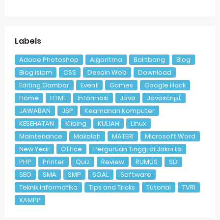
Labels
Adobe Photoshop
Algoritma
Balitbang
Blog
Blog Islam
CSS
Desain Web
Download
Editing Gambar
Event
Games
Google Hack
Home
HTML
Informasi
Java
Javascript
JAWABAN
JSP
Keamanan Komputer
KESEHATAN
Kliping
KULIAH
Linux
Maintenance
Makalah
MATERI
Microsoft Word
New Year
Office
Perguruan Tinggi di Jakarta
PHP
Printer
Quiz
Review
RUMUS
SD
SEO
SMA
SMP
SOAL
Software
Teknik Informatika
Tips and Tricks
Tutorial
TVRI
XAMPP