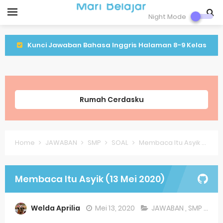
Night Mode
Kunci Jawaban Bahasa Inggris Halaman 8-9 Kelas
9 Semeter 1
Kunci Jawaban IPA Halaman 16 Kelas 9 Semester 1
Rumah Cerdasku
Kunci Jawaban IPA Halaman 8 Kelas 9 Semester 1
Lagu Lenggang Kangkung Kelas 2
Home
JAWABAN
SMP
SOAL
Membaca Itu Asyik (13 Mei 2020)
Latihan PLBJ Kelas 2 Tentang Keragaman Minuman
Khas Betawi
Membaca Itu Asyik (13 Mei 2020)
Soal Latihan Matematika Kelas 9
Welda Aprilia
Mei 13, 2020
JAWABAN
,
SMP
,
SOA
Soal Latihan Bahasa Inggris Kelas 8 Semester 2