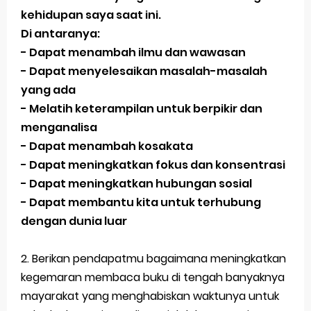
kehidupan saya saat ini.
Latihan Tema 1 Subtema 1 Kelas 5
Di antaranya:
- Dapat menambah ilmu dan wawasan
Soal dan Kunci Jawaban PAT PJOK Kelas 1
- Dapat menyelesaikan masalah-masalah
Soal dan Kunci Jawaban PAT Bahasa Indonesia
yang ada
- Melatih keterampilan untuk berpikir dan
Kelas 4
menganalisa
Soal dan Jawaban PLBJ Kelas 1 (Keamanan
- Dapat menambah kosakata
- Dapat meningkatkan fokus dan konsentrasi
Pengguna Jalan Raya)
- Dapat meningkatkan hubungan sosial
Soal dan Jawaban Matematika (ESPS) Kelas 4
- Dapat membantu kita untuk terhubung
dengan dunia luar
Halaman 146
Belajar Dari Rumah Kelas 1 (Selasa, 25 Mei 2021)
2. Berikan pendapatmu bagaimana meningkatkan
kegemaran membaca buku di tengah banyaknya
Jawaban BUPENA 4D Kelas 4 Halaman 140
mayarakat yang menghabiskan waktunya untuk