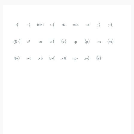
:)
:(
hihi
:-)
:D
=D
:-d
;(
;-(
@-)
:P
:o
:>)
(o)
:p
(p)
:-s
(m)
8-)
:-t
:-b
b-(
:-#
=p~
x-)
(k)