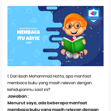
(Genap)
Jawaban Bahasa Indonesia Kelas VIII (8) Kurikulum
Merdeka Halaman 18
Jawaban Bahasa Indonesia Kelas VIII (8) Kurikulum
Merdeka Halaman 15
Jawaban Bahasa Indonesia Kelas VIII (8) Kurikulum
Merdeka Halaman 7
1. Dari kisah Mohammad Hatta, apa manfaat
Jawaban Bahasa Indonesia Kelas VIII (8) Kurikulum
membaca buku yang masih relevan dengan
Merdeka Halaman 5
kehidupanmu saat ini?
Jawaban :
Organ Peredaran Darah pada Manusia dan
Menurut saya, ada beberapa manfaat
Fungsinya (BUPENA Halaman 3-5)
membaca buku yang masih relevan dengan