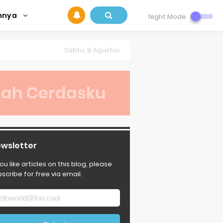
innya
Night Mode
Sabtu, 8 Agustus
ah Cerdasku
wsletter
you like articles on this blog, please
scribe for free via email.