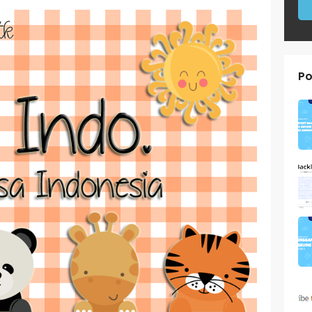
Darah pada Manusia dan Fungsinya (BUPENA Halaman 3-5)
btema 1 Kelas 5
Po
waban PAT PJOK Kelas 1
waban PAT Bahasa Indonesia Kelas 4
 PLBJ Kelas 1 (Keamanan Pengguna Jalan Raya)
 Matematika (ESPS) Kelas 4 Halaman 146
 Kelas 1 (Selasa, 25 Mei 2021)
D Kelas 4 Halaman 140
D Kelas 4 Halaman 110
tematika) Kelas 4 Halaman 171