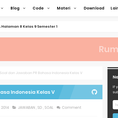
Blog
Code
Materi
Download
La
 Halaman 8 Kelas 9 Semester 1
ngkung Kelas 2
Rum
as 2 Tentang Keragaman Minuman Khas Betawi
matika Kelas 9
sa Inggris Kelas 8 Semester 2 (Genap)
Soal dan Jawaban PR Bahasa Indonesia Kelas V
Ne
donesia Kelas VIII (8) Kurikulum Merdeka Halaman 18
If 
asa Indonesia Kelas V
sub
donesia Kelas VIII (8) Kurikulum Merdeka Halaman 15
donesia Kelas VIII (8) Kurikulum Merdeka Halaman 7
, 2014
JAWABAN
,
SD
,
SOAL
Comment
donesia Kelas VIII (8) Kurikulum Merdeka Halaman 5