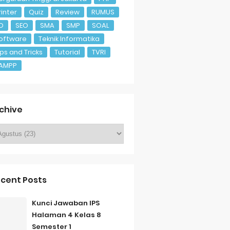
rinter
Quiz
Review
RUMUS
D
SEO
SMA
SMP
SOAL
oftware
Teknik Informatika
ips and Tricks
Tutorial
TVRI
AMPP
chive
cent Posts
Kunci Jawaban IPS
Halaman 4 Kelas 8
Semester 1