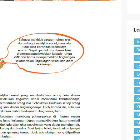
tematika) Kelas 4 Halaman 169
 Kelas 4 (Selasa, 25 Mei 2021)
n Kelas 7 Semester 2
La
 Halaman 4 Kelas 8 Semester 1
A
B
asa Inggris Halaman 8-9 Kelas 9 Semeter 1
C
E
 Halaman 16 Kelas 9 Semester 1
G
I
J
K
K
M
M
O
P