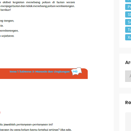
P
S
S
T
X
Ar
Re