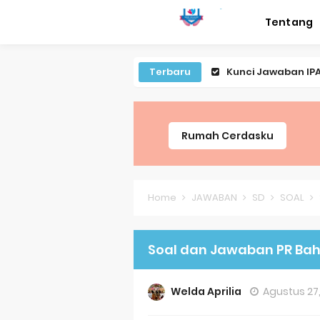
Tentang
Terbaru
Kunci Jawaban IPA
Lagu Lenggang Ka
Latihan PLBJ Kel
Rumah Cerdasku
Soal Latihan Mate
Soal Latihan Baha
Home
JAWABAN
SD
SOAL
Jawaban Bahasa In
Soal dan Jawaban PR Bah
Jawaban Bahasa In
Jawaban Bahasa In
Welda Aprilia
Agustus 27
Jawaban Bahasa In