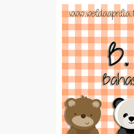
Organ Peredaran 
Latihan Tema 1 Su
Soal dan Kunci Ja
Soal dan Kunci Ja
Soal dan Jawaban
Soal dan Jawaban
Belajar Dari Rumah
Jawaban BUPENA 4
Jawaban BUPENA 4
Jawaban ESPS (Ma