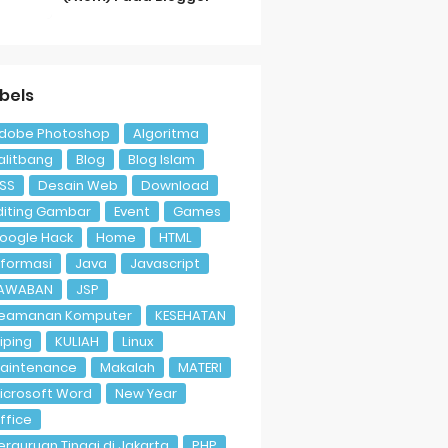
bels
dobe Photoshop
Algoritma
alitbang
Blog
Blog Islam
SS
Desain Web
Download
diting Gambar
Event
Games
oogle Hack
Home
HTML
nformasi
Java
Javascript
AWABAN
JSP
eamanan Komputer
KESEHATAN
liping
KULIAH
Linux
aintenance
Makalah
MATERI
icrosoft Word
New Year
ffice
erguruan Tinggi di Jakarta
PHP