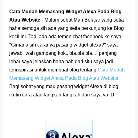
(Genap)
Cara Mudah Memasang Widget Alexa Pada Blog
Jawaban Bahasa Indonesia Kelas VIII (8) Kurikulum
Atau Website
- Malam sobat Mari Belajar yang setia
haha semoga sih ada yang setia berkunjung ke Blog
Merdeka Halaman 18
kecil ini. Tadi ada ada temen chat facebook ke saya
"Gimana sih caranya pasang widget alexa?" saya
Jawaban Bahasa Indonesia Kelas VIII (8) Kurikulum
jawab "wah gampang kok.. bla.bla bla..." panjang
Merdeka Halaman 15
lebar saya jelaskan haha nah dari situ saya jadi
terinspirasi untuk membuat blog tentang
Cara Mudah
Jawaban Bahasa Indonesia Kelas VIII (8) Kurikulum
Memasang Widget Alexa Pada Blog Atau Website
.
Merdeka Halaman 7
Bagi sobat yang mau pasang widget Alexa di blog
ikutin cara atau langkah-langkah dari saya ya :D
Jawaban Bahasa Indonesia Kelas VIII (8) Kurikulum
Merdeka Halaman 5
Organ Peredaran Darah pada Manusia dan
Fungsinya (BUPENA Halaman 3-5)