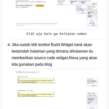
Jawaban BUPENA 4D Kelas 4 Halaman 110
Jawaban ESPS (Matematika) Kelas 4 Halaman 171
Jawaban ESPS (Matematika) Kelas 4 Halaman 169
Belajar Dari Rumah Kelas 4 (Selasa, 25 Mei 2021)
klik aja kalo ga keliatan sobat
Ulangan Harian PKn Kelas 7 Semester 2
Jika sudah klik tombol Build Widget nanti akan
berpindah halaman yang dimana dihalaman itu
Kunci Jawaban IPS Halaman 4 Kelas 8 Semester 1
memberikan source code widget Alexa yang akan
Minggu, 9 Agustus
kita gunakan pada blog