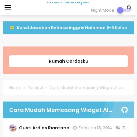
Night Mode
Kunci Jawaban Bahasa Inggris Halaman 8-9 Kelas
9 Semeter 1
Kunci Jawaban IPA Halaman 16 Kelas 9 Semester 1
Rumah Cerdasku
Kunci Jawaban IPA Halaman 8 Kelas 9 Semester 1
Lagu Lenggang Kangkung Kelas 2
Home
Tutorial
Cara Mudah Memasang Widget Alexa Pada Blog Atau Website
Latihan PLBJ Kelas 2 Tentang Keragaman Minuman
Khas Betawi
Cara Mudah Memasang Widget Alexa Pada Blog Atau Website
Soal Latihan Matematika Kelas 9
Gusti Ardias Riantono
Februari 18, 2014
Tutorial
Soal Latihan Bahasa Inggris Kelas 8 Semester 2