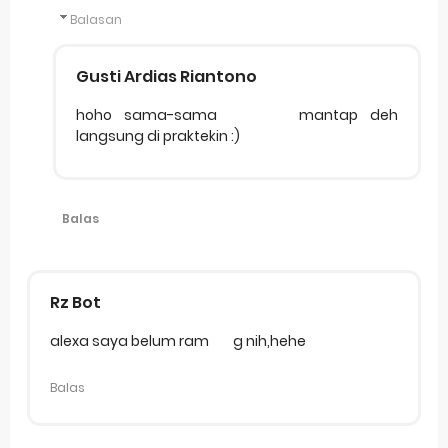
Balasan
Gusti Ardias Riantono
hoho sama-sama
mantap deh
langsung di praktekin :)
Balas
Rz Bot
alexa saya belum ram
g nih,hehe
Balas