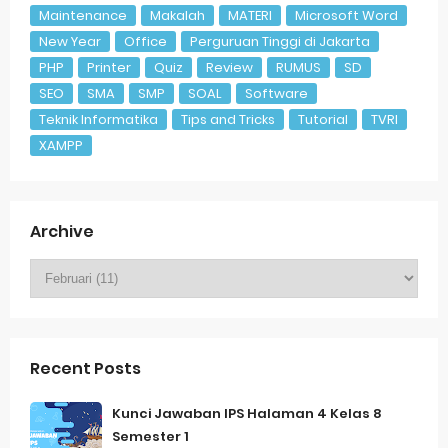
Maintenance
Makalah
MATERI
Microsoft Word
New Year
Office
Perguruan Tinggi di Jakarta
PHP
Printer
Quiz
Review
RUMUS
SD
SEO
SMA
SMP
SOAL
Software
Teknik Informatika
Tips and Tricks
Tutorial
TVRI
XAMPP
Archive
Recent Posts
Kunci Jawaban IPS Halaman 4 Kelas 8
Semester 1