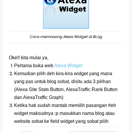
Latihan Tema 1 Subtema 1 Kelas 5
Soal dan Kunci Jawaban PAT PJOK Kelas 1
Soal dan Kunci Jawaban PAT Bahasa Indonesia
Cara memasang Alexa Widget di BLog
Kelas 4
Oke!! kita mulai ya,
Soal dan Jawaban PLBJ Kelas 1 (Keamanan
Pertama buka web
Alexa Widget
Pengguna Jalan Raya)
Kemudian pilih deh kira-kira widget yang mana
yang pas untuk blog sobat, disitu ada 3 pilihan
Soal dan Jawaban Matematika (ESPS) Kelas 4
(
Alexa Site Stats Button, Alexa
Traffic Rank Button
Halaman 146
dan Alexa
Traffic Graph)
Ketika hati sudah mantab memilih pasangan #eh
Belajar Dari Rumah Kelas 1 (Selasa, 25 Mei 2021)
widget maksudnya :p masukkan nama blog atau
website sobat ke field widget yang sobat pilih
Jawaban BUPENA 4D Kelas 4 Halaman 140