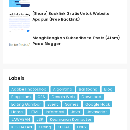
[Share] Backlink Gratis Untuk Website
Apapun (Free Backlink)
Menghilangkan Subscribe to: Posts (Atom)
Pada Blogger
Labels
Adobe Photoshop
Algoritma
Balitbang
Blog
Blog Islam
CSS
Desain Web
Download
Editing Gambar
Event
Games
Google Hack
Home
HTML
Informasi
Java
Javascript
JAWABAN
JSP
Keamanan Komputer
KESEHATAN
Kliping
KULIAH
Linux